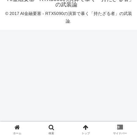
の武装論
© 2017 AI金融要塞 - RTX5090の演算で暴く「持たざる者」の武装
論.
ホーム
検索
トップ
サイドバー